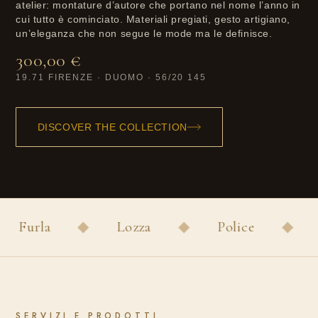
atelier: montature d’autore che portano nel nome l’anno in
cui tutto è cominciato. Materiali pregiati, gesto artigiano,
un’eleganza che non segue le mode ma le definisce.
300,00 €
19.71 FIRENZE · DUOMO · 56/20 145
DISCOVER THE COLLECTION
Furla
◆
Lozza
◆
Police
◆
B
SERVIZI E PRODOTTI