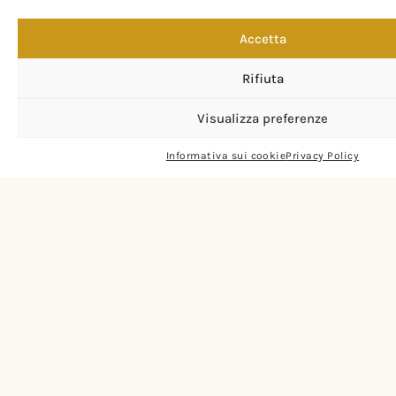
Occhialeria sartoriale dal 1971.
Artigianalità italiana, consulenza su
misura e lo stile senza tempo di 19.71
Accetta
Firenze.
Rifiuta
Visualizza preferenze
Informativa sui cookie
Privacy Policy
DOVE SIAMO
Via Sandro Pertini
44-46-48
50041 Calenzano (FI)
Come raggiungerci →
ORARI
Lunedì · 16:00–20:00