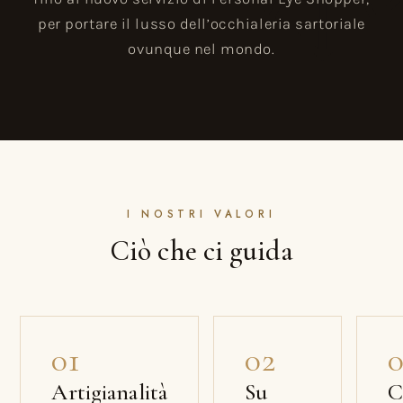
per portare il lusso dell’occhialeria sartoriale
ovunque nel mondo.
I NOSTRI VALORI
Ciò che ci guida
01
02
0
Artigianalità
Su
C