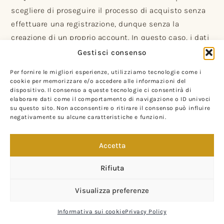
scegliere di proseguire il processo di acquisto senza
effettuare una registrazione, dunque senza la
creazione di un proprio account. In questo caso, i dati
necessari a completare il contratto saranno richiesti
Gestisci consenso
nella sezione “Spedizione e Fatturazione”.
Per fornire le migliori esperienze, utilizziamo tecnologie come i
cookie per memorizzare e/o accedere alle informazioni del
ACQUISTO CON LOGIN (per utenti già registrati) È
dispositivo. Il consenso a queste tecnologie ci consentirà di
possibile autenticarsi cliccando sul pulsante “Utente”
elaborare dati come il comportamento di navigazione o ID univoci
su questo sito. Non acconsentire o ritirare il consenso può influire
sempre visibile nella parte bassa del sito oppure
negativamente su alcune caratteristiche e funzioni.
direttamente dalla pagina di autenticazione durante
la fase di check-out.
Accetta
ACQUISTO CON REGISTRAZIONE (per nuovi utenti) La
Rifiuta
registrazione può avvenire cliccando sul pulsante
“Utente” dalla barra nella parte bassa del sito, oppure
Visualizza preferenze
direttamente dalla pagina di autenticazione durante
Informativa sui cookie
Privacy Policy
la fase di check-out.