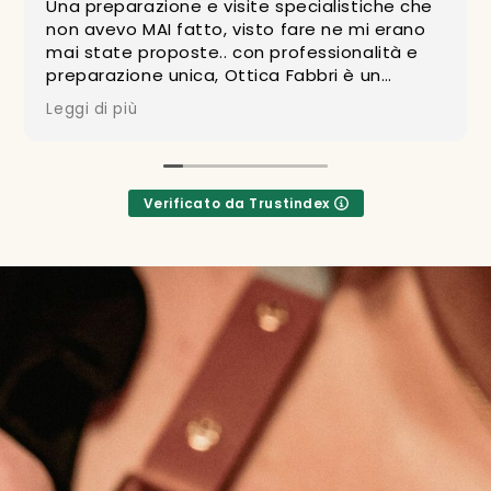
he che
Gruppo meraviglioso, gentili, disponibili e
erano
sempre col sorriso sulle labbra!! Vasta
ità e
gamma di prodotti di qualità!! Io e la mia
famiglia siamo clienti da sempre e
continueremo ad esserlo per molto tempo
Leggi di più
genze..
Grazieeeee di tutto
 si
Risposta dal proprietario
na è
Grazie carissima Daiana per la tua
Verificato da Trustindex
recensione positiva ma soprattutto per l
abbia
tue parole. E' verissimo: tu e la tua famigli
 di
siete stati in assoluto i nostri primi clienti
he le
ben 51 anni fa! E per la fiducia continua ch
avete dato in tutti questi anni, non abbi
viso
che da ringraziarvi! Un grosso GRAZIE da
a. 5
tutto il Team Ottica FABBRI
ne così