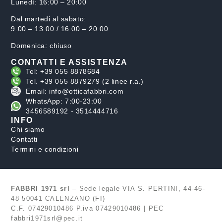
Lunedì: 16:00 – 20:00
Dal martedi al sabato:
9.00 – 13.00 / 16.00 – 20.00
Domenica: chiuso
CONTATTI E ASSISTENZA
Tel: +39 055 8878684
Tel. +39 055 8879279 (2 linee r.a.)
Email: info@otticafabbri.com
WhatsApp: 7:00-23:00
3456589192 - 3514444716
INFO
Chi siamo
Contatti
Termini e condizioni
FABBRI 1971 srl
– Sede legale VIA S. PERTINI, 44-46-
48 50041 CALENZANO (FI)
C.F. 07429010486 P.iva 07429010486 | PEC
fabbri1971srl@pec.it