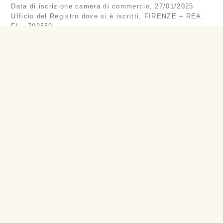
Data di iscrizione camera di commercio, 27/01/2025
Ufficio del Registro dove si è iscritti, FIRENZE – REA:
FI – 702559
Cookie policy
Privacy
© Copyright – Fabbri 1971 srl |
|
policy
Sidebloom
| Power by
OTTICA FABBRI
SERVIZI E PRODOTTI
SHOP
BLOG
it
en