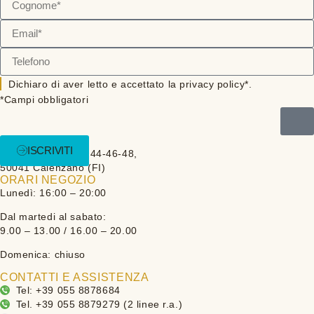
Dichiaro di aver letto e accettato la privacy policy*.
*Campi obbligatori
DOVE SIAMO
ISCRIVITI
Via Sandro Pertini 44-46-48,
50041 Calenzano (FI)
ORARI NEGOZIO
Lunedì: 16:00 – 20:00
Dal martedi al sabato:
9.00 – 13.00 / 16.00 – 20.00
Domenica: chiuso
CONTATTI E ASSISTENZA
Tel: +39 055 8878684
Tel. +39 055 8879279 (2 linee r.a.)